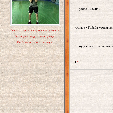
Аlgodгo - хлОпок
Goiaba - Гойаба - очень вк
Научиться драться в домашних условиях
Как научиться драться на улице
Как быстро накачать мышцы.
))) ну уж нет, гойаба нам 
1
2