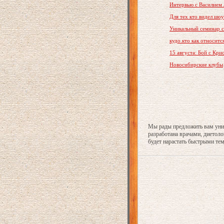
Интервью с Василием
Для тех кто видел шо
Уникальный семинар с 
кудо.кто как относитс
15 августа: Бой с Кр
Новосибирские клубы
Мы рады предложить вам уни
разработана врачами, диетол
будет нарастать быстрыми те