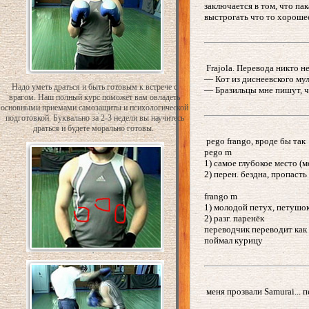
заключается в том, что па
выстрогать что то хорошее.
Frajola. Перевода никто не
— Кот из диснеевского мул
Надо уметь драться и быть готовым к встрече с
— Бразильцы мне пишут, что
врагом. Наш полный курс поможет вам овладеть
основными приемами самозащиты и психологической
подготовкой. Буквально за 2-3 недели вы научитесь
драться и будете морально готовы.
pego frango, вроде бы так
pego m
1) самое глубокое место (мо
2) перен. бездна, пропасть
frango m
1) молодой петух, петушо
2) разг. паренёк
переводчик переводит как
поймал курицу
меня прозвали Samurai... п