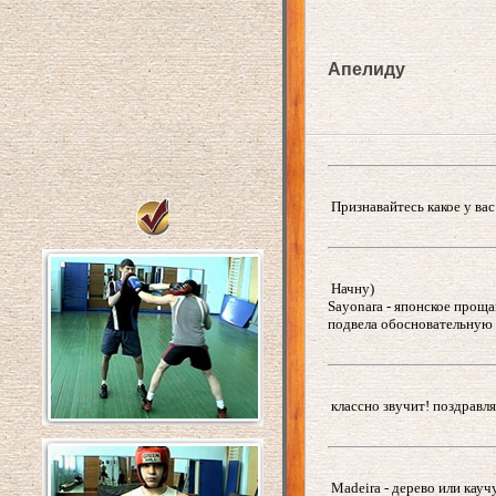
Апелиду
Признавайтесь какое у вас 
Начну)
Sayonara - японское прощан
подвела обосновательную 
классно звучит! поздравля
Madeira - дерево или кауч