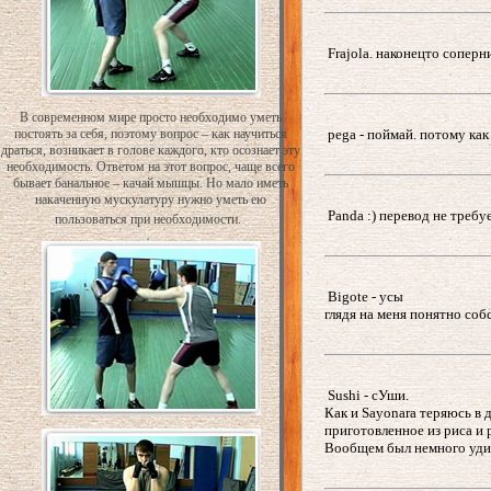
Frajola. наконецто соперник
В современном мире просто необходимо уметь
постоять за себя, поэтому вопрос – как научиться
pega - поймай. потому как 
драться, возникает в голове каждого, кто осознает эту
необходимость. Ответом на этот вопрос, чаще всего
бывает банальное – качай мышцы. Но мало иметь
накаченную мускулатуру нужно уметь ею
Panda :) перевод не требуе
пользоваться при необходимости.
Bigote - усы
глядя на меня понятно соб
Sushi - сУши.
Как и Sayonara теряюсь в д
приготовленное из риса и 
Вообщем был немного удив