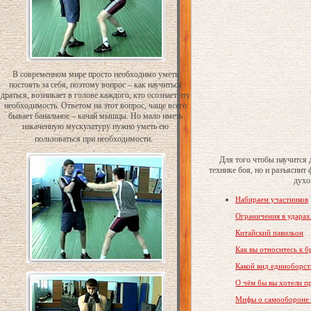
В современном мире просто необходимо уметь
постоять за себя, поэтому вопрос – как научиться
драться, возникает в голове каждого, кто осознает эту
необходимость. Ответом на этот вопрос, чаще всего
бывает банальное – качай мышцы. Но мало иметь
накаченную мускулатуру нужно уметь ею
пользоваться при необходимости.
Для того чтобы научится 
технике боя, но и разъяснит
духо
Набираем участников
Ограничения в ударах
Китайский павильон
Как вы относитесь к 
Какой вид единоборс
О чём бы вы хотели п
Мифы о самообороне и