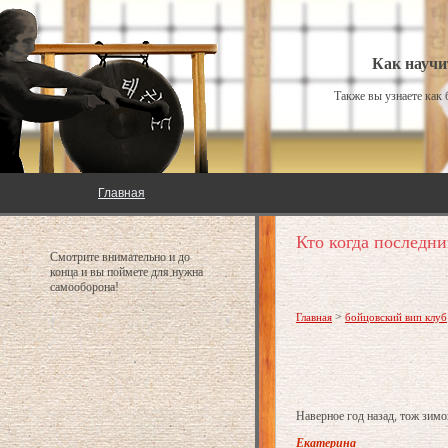
Как научи
Также вы узнаете как
Главная
Кто когда последни
Смотрите внимательно и до
конца и вы поймете для нужна
самооборона!
>
Главная
бойцовский вип клуб
Наверное год назад, тож зимой
Екатерина