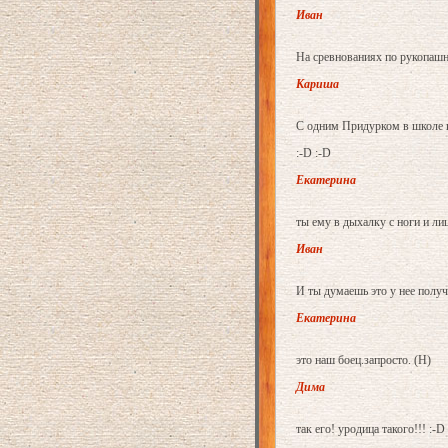
Иван
На сревнованиях по рукопашно
Кариша
C одним Придурком в школе ка
:-D :-D
Екатерина
ты ему в дыхалку с ноги и лиц
Иван
И ты думаешь это у нее получ
Екатерина
это наш боец.запросто. (H)
Дима
так его! уродица такого!!! :-D