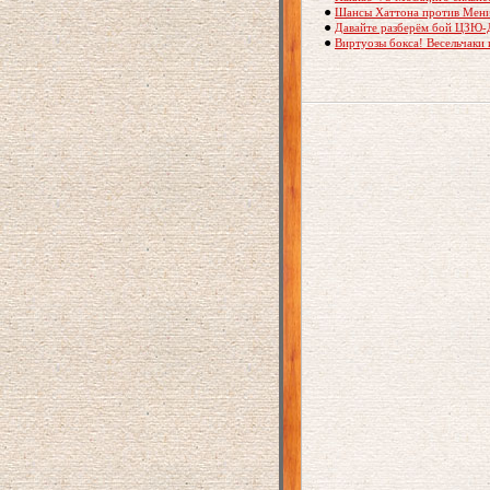
●
Шансы Хаттона против Мен
●
Давайте разберём бой ЦЗЮ
●
Виртуозы бокса! Весельчаки 