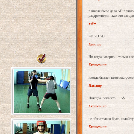
в школе было дело :-D в уни
раздрожителя...как это заводи
♥♔♥
:-D :-D :-D
Кариша
Ни когда наверно....только с к
Екатерина
иногда бывает такое настроение
Ильсияр
Никогда. пока что..... :-$
Екатерина
не обязательно брать силой.ту
Екатерина