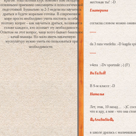
врагом. Наш полный курс поможет вам овладеть
жестокая ты! :-D
основными приемами самозащиты и психологической
подготовкой. Буквально за 2-3 недели вы научитесь
Екатерина
драться и будете морально готовы. В современном
мире просто необходимо уметь постоять за себя,
согласна.словом можно оживи
поэтому вопрос – как научиться драться, возникает в
голове каждого, кто осознает эту необходимость.
.......
Ответом на этот вопрос, чаще всего бывает банальное
– качай мышцы. Но мало иметь накаченную
мускулатуру нужно уметь ею пользоваться при
da 3 raza vnedeliu :-D kagda spior
необходимости.
.......
v4era :-Dv sportzale ;-) (F)
ВиТаЛиЙ
В 9-м классе :-D
Наталья
Лет, этак, 10 назад.... :-)С с
что я иду, а мне - что она стои
ჱܓAna$ta$iaჱܓ
в школе дралась с мальчишка