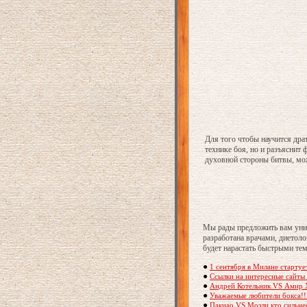
Для того чтобы научится дра
технике боя, но и разъяснит
духовной стороны битвы, мож
Мы рады предложить вам уни
разработана врачами, диетол
будет нарастать быстрыми те
●
1 сентября в Милане стартуе
●
Ссылки на интересные сайты 
●
Андрей Котельник VS Амир 
●
Уважаемые любители бокса!! 
●
Пакиао VS Мозли,кто сильне