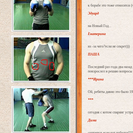
к борьбе это тоже относится (
Эдуард
на Новый Год...
Екатерина
из -за чего?если не секрет)))
ПАША
Последний раз года два назад
повзрослел и решаю вопросы
***Ирина
Ой, ребяты давно это было 1945
***
сегодня с котом спаринг устра
Дима
считается если кот победил!!!!