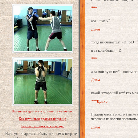
***
ага....щас :-P
Дима
тогда не считается! :-D :-D 
я за кота болел! :-D
***
а за мои руки нет?....потом по
Дима
какой нехороший кот! как мож
***Ирина
Научиться драться в домашних условиях
Руками махать много ума не над
человека на колени поставить..
Как научиться драться на улице
Как быстро накачать мышцы.
Дима
Надо уметь драться и быть готовым к встрече с